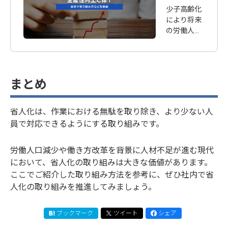
意味や取
少子高齢化
り組み方
により将来
の労働人口
などを解
減少が見込
説
まれる日
本。多くの
企業では人
まとめ
材の確保と
共に一人あ
たりの生産
省人化は、作業における無駄を取り除き、より少ない人
性の向上が
員で対応できるようにする取り組みです。
大きな課題
となってい
ますが、そ
労働人口減少や働き方改革を背景に人材不足が進む現代
もそも生産
において、省人化の取り組みは大きな価値があります。
性とはどの
ここでご紹介した取り組み方法を参考に、ぜひ社内で省
ように定義
人化の取り組みを推進してみましょう。
されるもの
なのでしょ
うか。ま
ブックマーク
ツイート
シェア
た、具体的