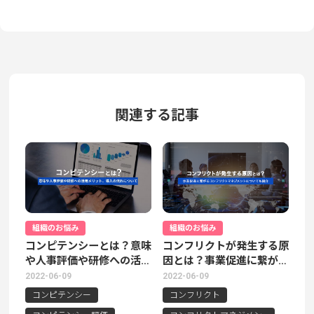
にどのよう
な施策に取
り組めば良
いのでしょ
うか。今回
は、生産性
の意味や生
産性を向上
関連する記事
させる目的
とメリッ
ト、具体的
な取り組み
方などにつ
いて解説し
ます。
組織のお悩み
組織のお悩み
コンピテンシーとは？意味
コンフリクトが発生する原
や人事評価や研修への活用
因とは？事業促進に繋がる
メリット、導入の流れにつ
コンフリクトマネジメント
2022-06-09
2022-06-09
いて
についても紹介
コンピテンシー
コンフリクト