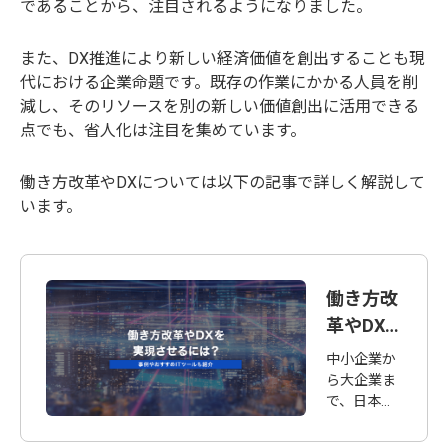
であることから、注目されるようになりました。
また、DX推進により新しい経済価値を創出することも現
代における企業命題です。既存の作業にかかる人員を削
減し、そのリソースを別の新しい価値創出に活用できる
点でも、省人化は注目を集めています。
働き方改革やDXについては以下の記事で詳しく解説して
います。
働き方改
革やDX
を実現さ
中小企業か
せるに
ら大企業ま
で、日本の
は？事例
企業全体で
やおすす
対応が迫ら