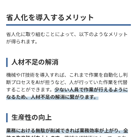
めITツー
れる「働き
ルも紹介
方改革」。
省人化を導入するメリット
あなたの企
業では、ど
んな取組み
省人化に取り組むことによって、以下のようなメリット
をされてい
が得られます。
ますか？ 残
業時間の短
縮や、労働
人材不足の解消
条件の見直
しなど、さ
機械やIT技術を導入すれば、これまで作業を自動化し判
まざまな角
度から取組
断プロセスをAIが担うなど、人が行っていた作業を代替
みを行う必
することができます。
少ない人員で作業が行えるように
要がありま
なるため、人材不足の解消に繋がります。
すが、ルー
ルだけを変
えても社内
生産性の向上
では混乱を
招くばかり
業務における無駄が削減できれば業務効率が上がり、全
です。 今回