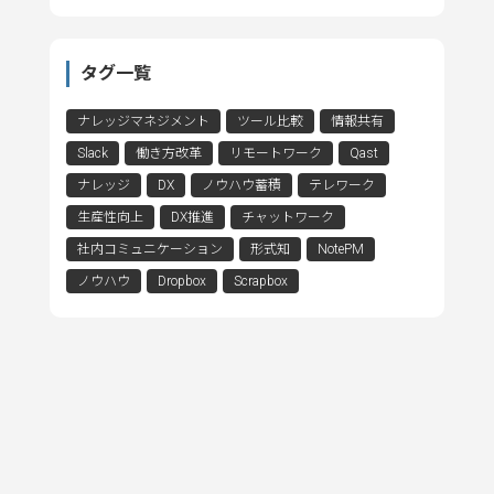
タグ一覧
ナレッジマネジメント
ツール比較
情報共有
Slack
働き方改革
リモートワーク
Qast
ナレッジ
DX
ノウハウ蓄積
テレワーク
生産性向上
DX推進
チャットワーク
社内コミュニケーション
形式知
NotePM
ノウハウ
Dropbox
Scrapbox