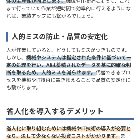
体の生産性が向上します。
機械やIT技術によって、これ
は、働き方
まで行っていた作業が短時間で効率的に行えるようにな
改革に伴
れば、業績アップにも繋がるでしょう。
い、ITを活
用して業務
効率化を推
人的ミスの防止・品質の安定化
進するおす
すめのツー
ルをご紹介
人が作業していると、どうしてもミスがつきものです。
していきま
しかし、
機械やシステムは指定された条件に基づいて一
す。生産性
定の処理を行い、AIは蓄積されたデータを基に的確な判
を下げず
断を取るため、人的ミスを減らせます。
代替できるプロ
に、働き方
セスを機械やIT技術に置き換えることで品質の安定化に
改革を実現
も繋がります。
する方法を
考えていき
ましょう。
省人化を導入するデメリット
省人化に取り組むためには機械やIT技術の導入が必要と
なり、決して少なくない投資コストがかかります。
ま