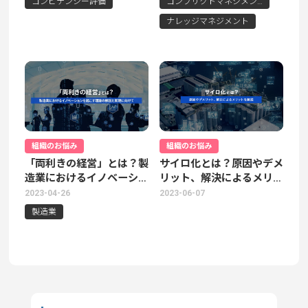
コンピテンシー評価
コンフリクトマネジメント
ナレッジマネジメント
組織のお悩み
組織のお悩み
「両利きの経営」とは？製
サイロ化とは？原因やデメ
造業におけるイノベーショ
リット、解決によるメリッ
ンを起こす理論の解説と実
トを解説
2023-04-26
2023-06-07
現に向けて
製造業