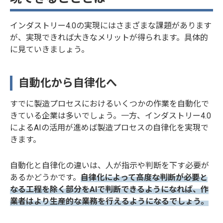
る」と考え
ている事業
インダストリー4.0の実現にはさまざまな課題があります
所は産業別
が、実現できれば大きなメリットが得られます。具体的
で製造業が
86.5%と最
に見ていきましょう。
も高い結果
となりまし
た。 ここで
自動化から自律化へ
は、2019年
版ものづく
すでに製造プロセスにおけるいくつかの作業を自動化で
り白書をベ
きている企業は多いでしょう。一方、インダストリー4.0
ースに、製
によるAIの活用が進めば製造プロセスの自律化を実現で
造業におけ
きます。
る「技術継
承」問題に
ついて読み
自動化と自律化の違いは、人が指示や判断を下す必要が
解いていき
あるかどうかです。
自律化によって高度な判断が必要と
ます。
なる工程を除く部分をAIで判断できるようになれば、作
業者はより生産的な業務を行えるようになるでしょう。