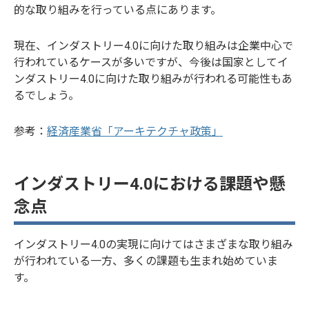
ことが欠か
的な取り組みを行っている点にあります。
せません。
この記事で
現在、インダストリー4.0に向けた取り組みは企業中心で
は、近年注
目を集める
行われているケースが多いですが、今後は国家としてイ
AIによる需
ンダストリー4.0に向けた取り組みが行われる可能性もあ
要予測や導
るでしょう。
入メリッ
ト、現状の
参考：
経済産業省「アーキテクチャ政策」
課題などを
解説しま
す。
インダストリー4.0における課題や懸
念点
インダストリー4.0の実現に向けてはさまざまな取り組み
が行われている一方、多くの課題も生まれ始めていま
す。