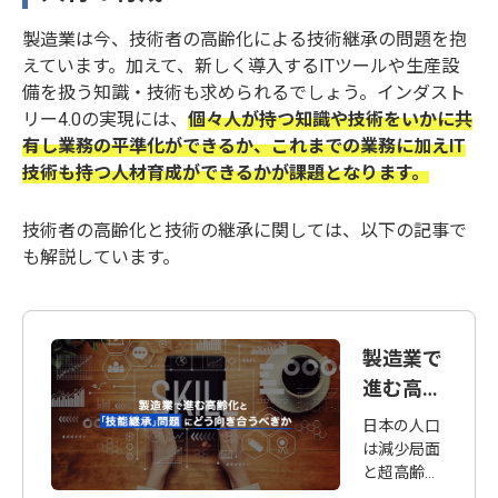
製造業は今、技術者の高齢化による技術継承の問題を抱
えています。加えて、新しく導入するITツールや生産設
備を扱う知識・技術も求められるでしょう。インダスト
リー4.0の実現には、
個々人が持つ知識や技術をいかに共
有し業務の平準化ができるか、これまでの業務に加えIT
技術も持つ人材育成ができるかが課題となります。
技術者の高齢化と技術の継承に関しては、以下の記事で
も解説しています。
製造業で
進む高齢
化と「技
日本の人口
能継承」
は減少局面
と超高齢化
問題にど
を迎えてお