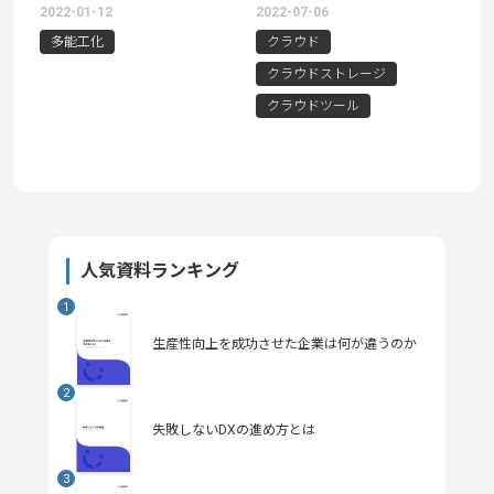
や今後の取組について紹介
トや選び方について紹介
2022-01-12
2022-07-06
多能工化
クラウド
クラウドストレージ
クラウドツール
人気資料ランキング
生産性向上を成功させた企業は何が違うのか
失敗しないDXの進め方とは