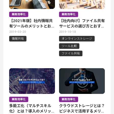
業務効率化
業務効率化
【2021年版】社内情報共
【社内向け】ファイル共有
有ツールのメリットとおす
サービスの選び方とおすす
すめ10選
め6選
2019-03-20
2019-10-18
情報共有
オンラインストレージ
ツール比較
ファイル共有
業務効率化
業務効率化
多能工化（マルチスキル
クラウドストレージとは？
化）とは？導入のメリット
ビジネスで活用するメリッ