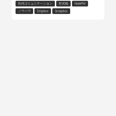
社内コミュニケーション
形式知
NotePM
ノウハウ
Dropbox
Scrapbox