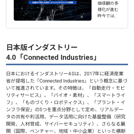
仕組みや
価値観の多
導入の流
様化が進む
昨今では、
れ・メリ
市場のニー
ットとデ
ズが頻繁に
メリット
変わり、需
を解説
要予測が難
日本版インダストリー
しい環境と
なっていま
4.0「Connected Industries」
す。一方、
企業が競争
力を高める
日本におけるインダストリー4.0は、2017年に経済産業
ためには、
省が提唱した「Connected Industries」という概念に基づ
的確に需要
いて推進されています。その特徴は、「自動走行・モビ
予測を行
リティサービス」、「バイオ・素材」、「スマートライ
い、迅速に
フ」、「ものづくり・ロボティクス」、「プラント・イ
ニーズを把
ンフラ保安」の5つを重点分野として定め、リアルデー
握するとと
タの共有や利活用、データ活用に向けた基盤整備（研究
もに適切な
生産・在庫
開発、人材育成、サイバーセキュリティ）、さらなる展
管理を行う
開（国際、ベンチャー、地域・中小企業）といった横断