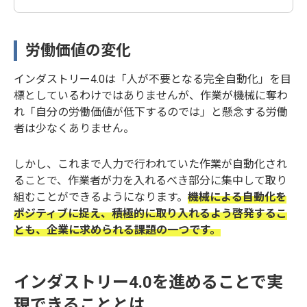
う向き合
り、2065年
うべきか
には総人口
が9,000万
労働価値の変化
人を割り込
み、高齢化
インダストリー4.0は「人が不要となる完全自動化」を目
率は38％台
標としているわけではありませんが、作業が機械に奪わ
になると推
れ「自分の労働価値が低下するのでは」と懸念する労働
計されてい
者は少なくありません。
ます。 いわ
ずもがな、
ものづくり
しかし、これまで人力で行われていた作業が自動化され
産業におい
ることで、作業者が力を入れるべき部分に集中して取り
ても高齢化
組むことができるようになります。
機械による自動化を
が進み、特
ポジティブに捉え、積極的に取り入れるよう啓発するこ
に熟練者の
とも、企業に求められる課題の一つです。
技能継承に
ついては問
題を抱えて
います。
インダストリー4.0を進めることで実
「技能継承
現できることとは
に問題があ