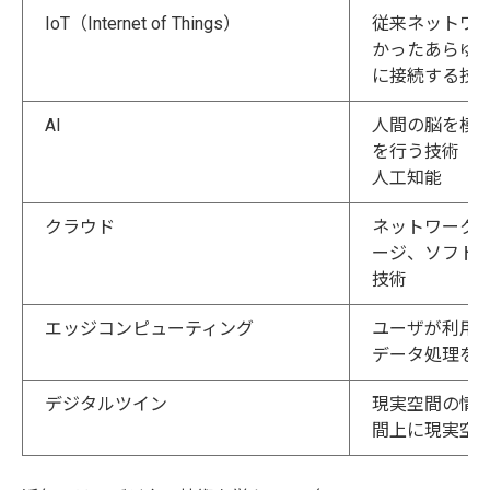
IoT（Internet of Things）
従来ネットワ
かったあらゆ
に接続する技
AI
人間の脳を模
を行う技術
人工知能
クラウド
ネットワーク
ージ、ソフト
技術
エッジコンピューティング
ユーザが利用
データ処理を
デジタルツイン
現実空間の情
間上に現実空