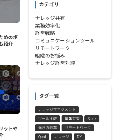
カテゴリ
ナレッジ共有
業務効率化
経営戦略
ためのポ
コミュニケーションツール
ルも紹介
リモートワーク
組織のお悩み
ナレッジ経営対談
タグ一覧
ナレッジマネジメント
ツール比較
情報共有
Slack
働き方改革
リモートワーク
リットや
介
Qast
ナレッジ
DX