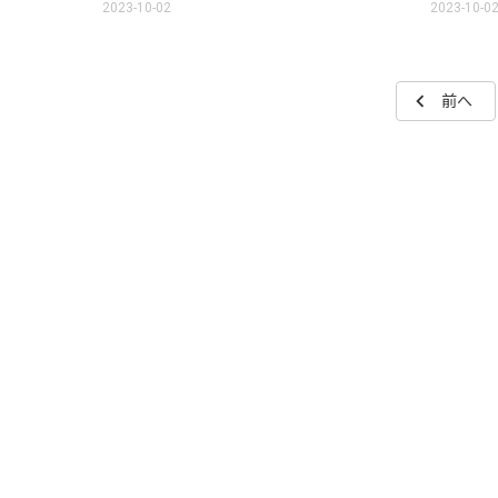
2023-10-02
2023-10-0
chevron_left
前へ