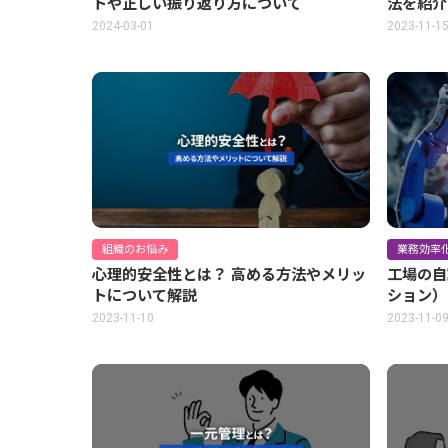
トや正しい振り返り方について
法を紹介
2024-03-01
2023-11-1
組織のお悩み
業務効率
心理的安全性とは？ 高める方法やメリッ
工場の自
トについて解説
ション）
解説
2023-11-10
2023-11-0