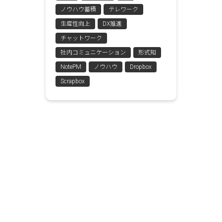
ノウハウ蓄積
テレワーク
生産性向上
DX推進
チャットワーク
社内コミュニケーション
形式知
NotePM
ノウハウ
Dropbox
Scrapbox