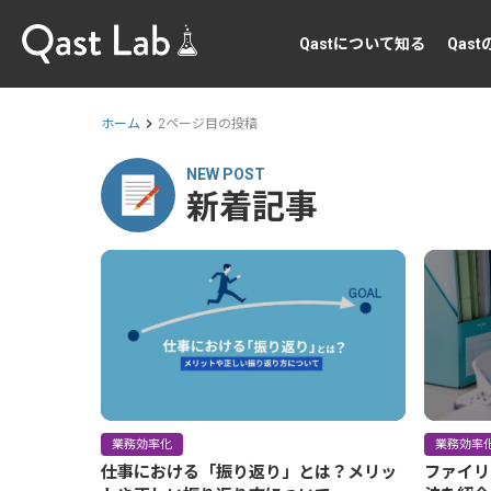
Qastについて知る
Qas
ホーム
2ページ目の投稿
NEW POST
新着記事
業務効率化
業務効率
仕事における「振り返り」とは？メリッ
ファイリ