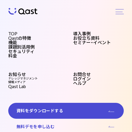
導入事例
TOP
導入事例
Qastの特徴
お役立ち資料
機能
セミナー・イベント
Case
Qast
課題
セキ
課題別活用例
の特
別活
ュリ
セキュリティ
料金
徴
用例
ティ
機能
利用規模
お知らせ
お問合せ
ログイン
ナレッジマネジメント
情報メディア
ヘルプ
Qast Lab
# 小規模
# 中規模
# 大規模
業種
資料をダウンロードする
# 製造業・メーカー
# 不動産
# IT・開発
# 広告
# 小売
# その他
課題・目的
無料デモを申し込む