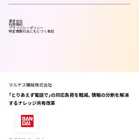
# 部署・拠点間の共有
# 社内・チーム内の共有
# マニュアル・文書共有
# 新人教育
# 技能・ノウハウ継承
運営会社
利用規約
# 情報集約
# コミュニケーション促進
プライバシーポリシー
特定商取引法にもとづく表記
条件をリセット
マルヤス機械株式会社
「とりあえず電話で」の対応負荷を軽減。情報の分断を解消
するナレッジ共有改革