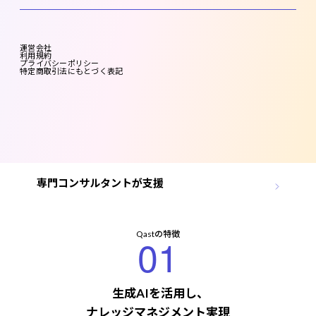
生成AIの活用による業務効率化
運営会社
暗黙知の活用による競争優位性
利用規約
プライバシーポリシー
特定商取引法にもとづく表記
Know Whoの可視化による人的資本最大化
誰でも使えるシンプルで直感的なUI
大規模利用に対応
専門コンサルタントが支援
Qastの特徴
01
生成AIを活用し、
ナレッジマネジメント実現