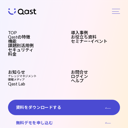
Qast
の特徴
TOP
導入事例
Qastの特徴
お役立ち資料
機能
セミナー・イベント
Feature
課題別活用例
セキュリティ
Qast
機能
課題
セキ
料金
の特
別活
ュリ
徴
用例
ティ
ナレッジの集約・循環を実現する
お知らせ
お問合せ
豊富な機能と、大規模利用にも
ログイン
ナレッジマネジメント
情報メディア
ヘルプ
Qast Lab
対応したシンプルな操作性。
導入から組織浸透までを
トータルで支える、
資料をダウンロードする
「ナレッジマネジメントの最適解」。
無料デモを申し込む