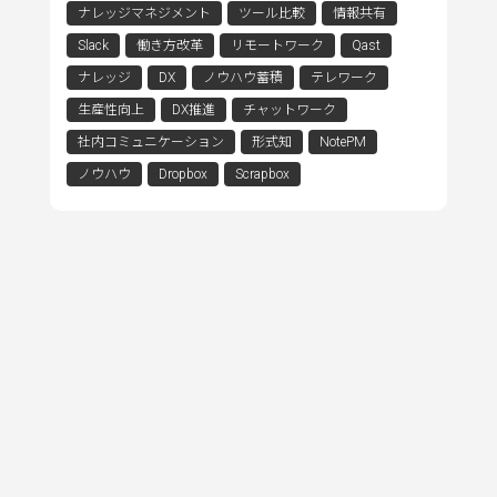
ナレッジマネジメント
ツール比較
情報共有
Slack
働き方改革
リモートワーク
Qast
ナレッジ
DX
ノウハウ蓄積
テレワーク
生産性向上
DX推進
チャットワーク
社内コミュニケーション
形式知
NotePM
ノウハウ
Dropbox
Scrapbox