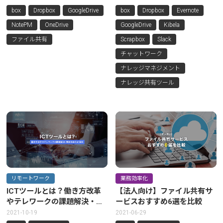
box
Dropbox
GoogleDrive
box
Dropbox
Evernote
NotePM
OneDrive
GoogleDrive
Kibela
ファイル共有
Scrapbox
Slack
チャットワーク
ナレッジマネジメント
ナレッジ共有ツール
リモートワーク
業務効率化
ICTツールとは？働き方改革
【法人向け】ファイル共有サ
やテレワークの課題解決・業
ービスおすすめ6選を比較
務効率化に便利
2021-10-19
2021-06-29