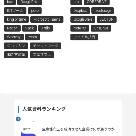
box
GoogleDrive
box
COREDRIVE
ICTツール
jooto
Dropbox
firestorage
king of time
Microsoft Teams
GoogleDrive
JECTOR
Notion
Slack
Trello
NotePM
OneDrive
Whereby
zoom
ファイル共有
ジョブカン
チャットワーク
働き方改革
生産性向上
人気資料ランキング
生産性向上を成功させた企業は何が違うのか