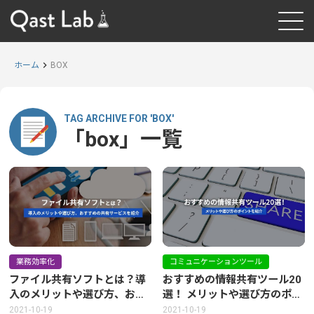
ホーム
BOX
TAG ARCHIVE FOR 'BOX'
「box」一覧
業務効率化
コミュニケーションツール
ファイル共有ソフトとは？導
おすすめの情報共有ツール20
入のメリットや選び方、おす
選！ メリットや選び方のポイ
すめの共有サービスを紹介
ントを紹介
2021-10-19
2021-10-19