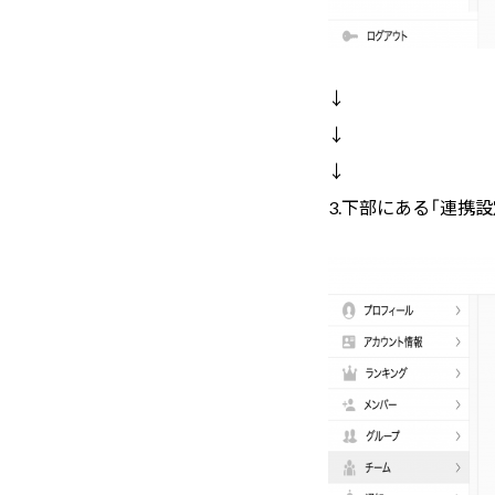
↓
↓
↓
3.下部にある「連携設定