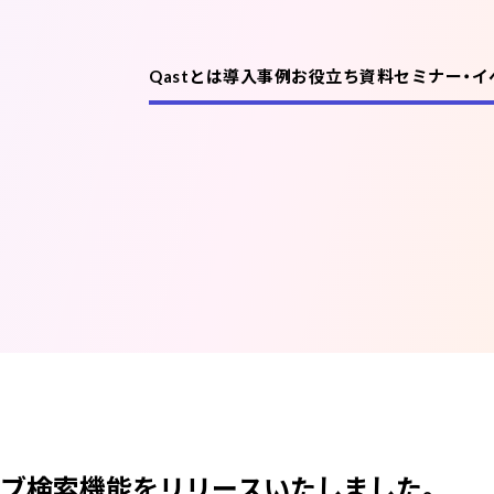
Qastとは
導入事例
お役立ち資料
セミナー・イ
機能
課題別活用例
ライブ検索機能をリリースいたしました。