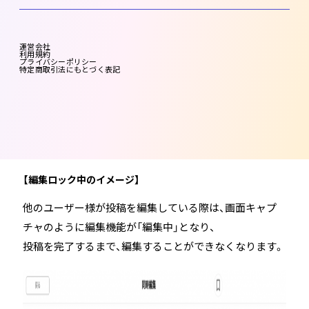
これまで、複数のユーザー様が同じタイミングで同一の
投稿を編集すると、
後に保存したユーザー様の投稿内容が反映・上書きされ
運営会社
利用規約
プライバシーポリシー
る仕様となっていました。
特定商取引法にもとづく表記
本リリースにより、他者が編集している際は編集機能の
利用が制限されるため、意図しない投稿の上書きを無く
すことができます。
【編集ロック中のイメージ】
他のユーザー様が投稿を編集している際は、画面キャプ
チャのように編集機能が「編集中」となり、
投稿を完了するまで、編集することができなくなります。