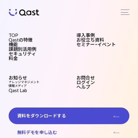
お知らせ
TOP
導入事例
Qastの特徴
お役立ち資料
機能
セミナー・イベント
NEWS
課題別活用例
セキュリティ
Qast
機能
課題
セキ
料金
の特
別活
ュリ
徴
用例
ティ
編集ロック機能をリリースいたしました。
お知らせ
お問合せ
ログイン
ナレッジマネジメント
情報メディア
2021.07.27
プロダクト
ヘルプ
Qast Lab
【新機能情報】
資料をダウンロードする
この度、投稿を編集中に他者が編集できないようにする、
編集ロック機能をリリースいたしました。
無料デモを申し込む