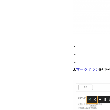
↓
↓
↓
3.
マークダウン
記述