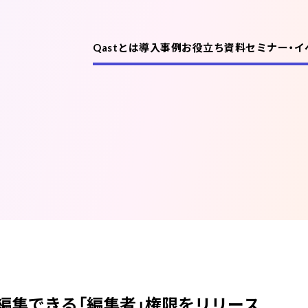
Qastとは
導入事例
お役立ち資料
セミナー・イ
機能
課題別活用例
編集できる「編集者」権限をリリース